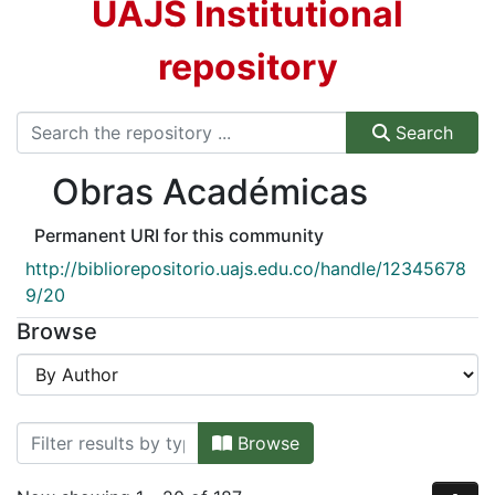
Browse DSpace
UAJS Institutional
repository
Search
Obras Académicas
Permanent URI for this community
http://bibliorepositorio.uajs.edu.co/handle/12345678
9/20
Browse
Browsing Obras Académicas by Autho
Browse