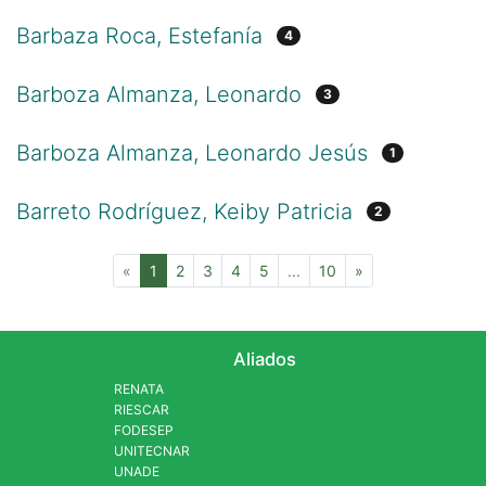
Barbaza Roca, Estefanía
4
Barboza Almanza, Leonardo
3
Barboza Almanza, Leonardo Jesús
1
Barreto Rodríguez, Keiby Patricia
2
(current)
«
1
2
3
4
5
...
10
»
Aliados
RENATA
RIESCAR
FODESEP
UNITECNAR
UNADE