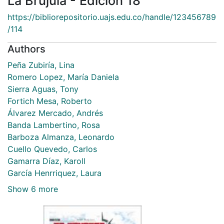
La Brújula - Edición 18
Browse DSpace
https://bibliorepositorio.uajs.edu.co/handle/123456789
Statistics
/114
Authors
Peña Zubiría, Lina
Romero Lopez, María Daniela
Sierra Aguas, Tony
Fortich Mesa, Roberto
Álvarez Mercado, Andrés
Banda Lambertino, Rosa
Barboza Almanza, Leonardo
Cuello Quevedo, Carlos
Gamarra Díaz, Karoll
García Henrriquez, Laura
Show 6 more