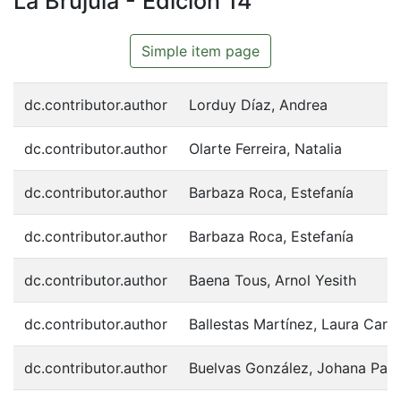
La Brújula - Edición 14
Browse DSpace
Statistics
Simple item page
dc.contributor.author
Lorduy Díaz, Andrea
dc.contributor.author
Olarte Ferreira, Natalia
dc.contributor.author
Barbaza Roca, Estefanía
dc.contributor.author
Barbaza Roca, Estefanía
dc.contributor.author
Baena Tous, Arnol Yesith
dc.contributor.author
Ballestas Martínez, Laura Carol
dc.contributor.author
Buelvas González, Johana Paol