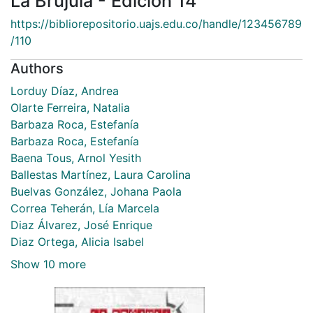
La Brújula - Edición 14
Browse DSpace
https://bibliorepositorio.uajs.edu.co/handle/123456789
Statistics
/110
Authors
Lorduy Díaz, Andrea
Olarte Ferreira, Natalia
Barbaza Roca, Estefanía
Barbaza Roca, Estefanía
Baena Tous, Arnol Yesith
Ballestas Martínez, Laura Carolina
Buelvas González, Johana Paola
Correa Teherán, Lía Marcela
Diaz Álvarez, José Enrique
Diaz Ortega, Alicia Isabel
Show 10 more