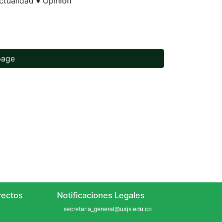
ctualidad ♦ Opinión
page
ectos
Notificaciones Legales
secretaria_general@uajs.edu.co