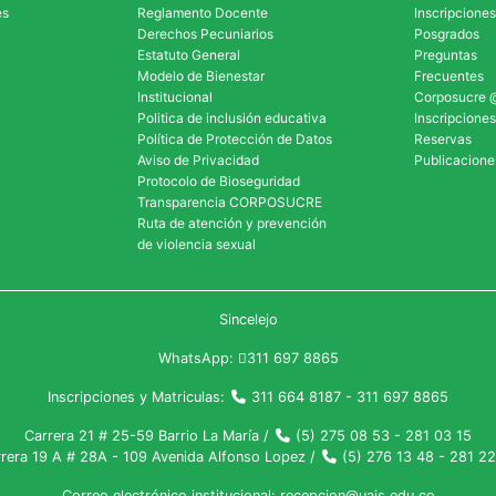
es
Reglamento Docente
Inscripciones
Derechos Pecuniarios
Posgrados
Estatuto General
Preguntas
Modelo de Bienestar
Frecuentes
Institucional
Corposucre 
Politica de inclusión educativa
Inscripciones
Política de Protección de Datos
Reservas
Aviso de Privacidad
Publicacione
Protocolo de Bioseguridad
Transparencia CORPOSUCRE
Ruta de atención y prevención
de violencia sexual
Sincelejo
WhatsApp:
311 697 8865
Inscripciones y Matriculas:
311 664 8187 - 311 697 8865
Carrera 21 # 25-59 Barrio La María /
(5) 275 08 53 - 281 03 15
rera 19 A # 28A - 109 Avenida Alfonso Lopez /
(5) 276 13 48 - 281 2
Correo electrónico institucional:
recepcion@uajs.edu.co