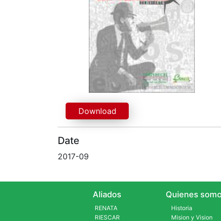
Download
Date
2017-09
Aliados
Quienes somo
RENATA
Historia
RIESCAR
Mision y Vision