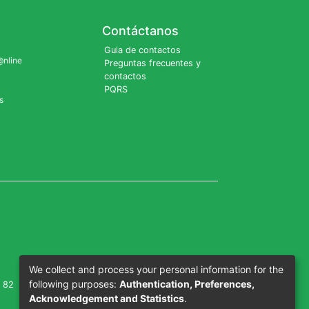
Contáctanos
Guia de contactos
@nline
Preguntas frecuentes y
contactos
PQRS
s
We collect and process your personal information for the
following purposes:
Authentication, Preferences,
2 82
Acknowledgement and Statistics
.