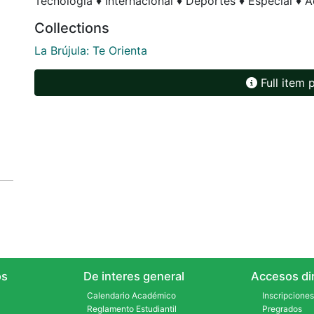
Tecnología ♦ Internacional ♦ Deportes ♦ Especial ♦ A
Collections
La Brújula: Te Orienta
Full item 
s
De interes general
Accesos dir
Calendario Académico
Inscripciones
Reglamento Estudiantil
Pregrados