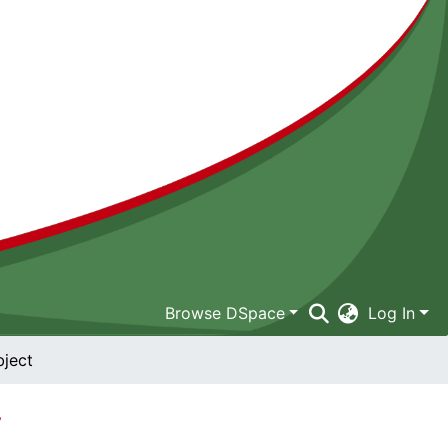
Browse DSpace
Log In
ject
y