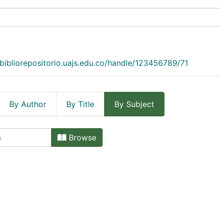
/bibliorepositorio.uajs.edu.co/handle/123456789/71
By Author
By Title
By Subject
 Subject
Browse