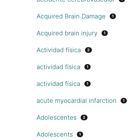
Acquired Brain Damage
1
Acquired brain injury
1
Actividad física
2
actividad fisica
1
actividad física
1
acute myocardial infarction
1
Adolescentes
2
Adolescents
1