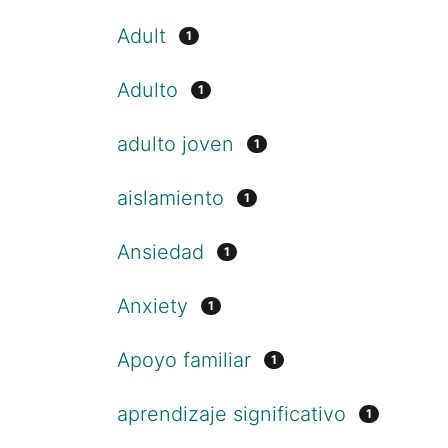
Adult
1
Adulto
1
adulto joven
1
aislamiento
1
Ansiedad
1
Anxiety
1
Apoyo familiar
1
aprendizaje significativo
1