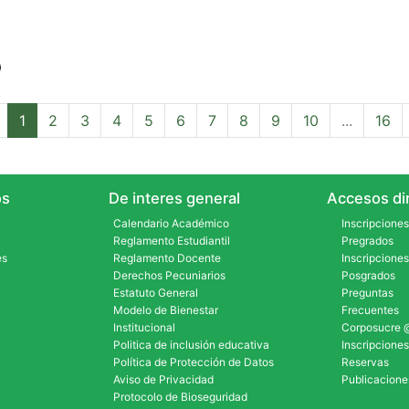
(current)
1
2
3
4
5
6
7
8
9
10
...
16
s
De interes general
Accesos dir
Calendario Académico
Inscripciones
Reglamento Estudiantil
Pregrados
es
Reglamento Docente
Inscripciones
Derechos Pecuniarios
Posgrados
Estatuto General
Preguntas
Modelo de Bienestar
Frecuentes
Institucional
Corposucre 
Politica de inclusión educativa
Inscripciones
Política de Protección de Datos
Reservas
Aviso de Privacidad
Publicacione
Protocolo de Bioseguridad