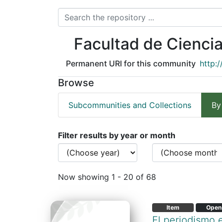
Facultad de Ciencia
Permanent URI for this community
http:
Browse
Subcommunities and Collections
By
Browsing Facultad de Cie
Filter results by year or month
Now showing
1 - 20 of 68
Item
Open
El periodismo 