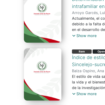
cuenta que la pres
51 meses de Hogare
intrafamiliar e
encontró que 26 ca
Attachment Q-Set (
Arroyo Garcés, Lu
participantes en e
cuidador principal
Actualmente, el co
del apego en la ci
debido a la falta 
más alto que la me
en el desarrollo d
son las que se enc
manifiesta que, la
Show more
encuentran más lej
familia donde pued
10 de apego y las 
problemática para 
ocupación del cuid
Item
Open
determinar la rela
características sim
Índice de esti
ciudad de Sincelej
una población de 1
Sincelejo-sucr
Sincelejo, Sucre 
Balza Ospino, Ana
escala CRAFFT, cre
El estilo de vida 
Obteniendo que el 
la vida y el bienes
que el 69% de la p
de la investigación
anteriormente men
educación superior
Show more
cuestionario fantá
resultados del est