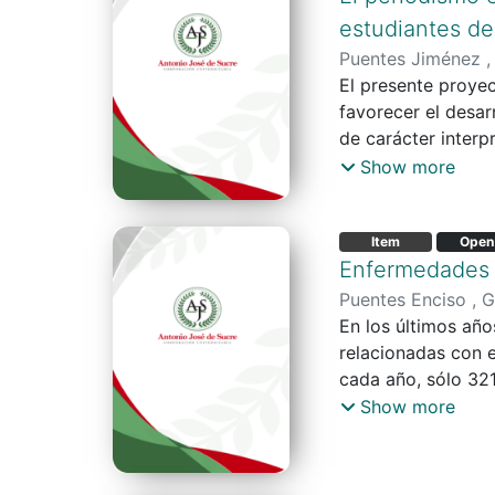
estudiantes de
Puentes Jiménez ,
El presente proyec
favorecer el desar
de carácter interp
significados atrib
Show more
antecedentes acad
revisión de artícu
Item
Open
ofrece los documen
Enfermedades l
habilidades como l
reflexión, la parti
Puentes Enciso , 
como un recurso in
En los últimos año
relacionadas con e
cada año, sólo 321
cantidad de enfer
Show more
partir de los dato
los principales re
el cual permitió 