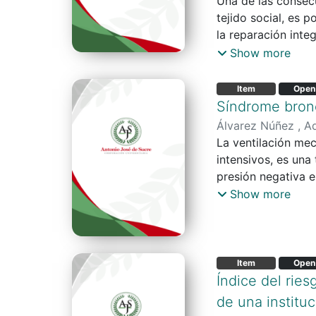
Meléndez, Yira Ro
Una de las consecu
tejido social, es 
la reparación integ
investigación con 
Show more
UARIV en el recono
un enfoque cualita
Item
Open
comunidad y una en
Síndrome bronc
apuntan a que la 
Álvarez Núñez , A
Aun así, se eviden
Raquel Sofia
La ventilación me
;
Canc
intensivos, es una
presión negativa e
positiva. Esta es
Show more
terapéuticos. El s
manifestación que 
diámetro interno d
estrechamiento de 
Item
Open
obstrucción de los
Índice del rie
parámetros que no 
de una institu
estancia hospitalar