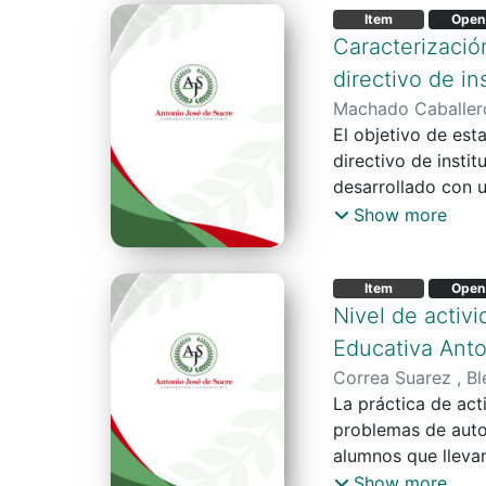
enfermedad del 7%,
Item
Open
sector que carece 
Caracterizació
Por otra parte, ot
directivo de i
de las enfermedade
Machado Caballer
no se hacen los re
El objetivo de est
trabajadores no c
directivo de insti
concentración y ex
desarrollado con 
al momento de ent
a los cuales se le
Show more
Cameron (2005). L
grupales con un p
Item
Open
habilidades person
Nivel de activi
en este personal, 
cambio positivo, s
Educativa Anto
otorgando un ópti
Correa Suarez , Bl
La práctica de act
problemas de autoc
alumnos que llevan
activos en etapas p
Show more