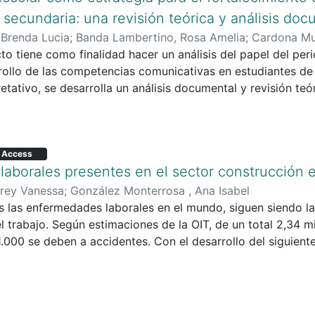
 secundaria: una revisión teórica y análisis doc
 Brenda Lucia
;
Banda Lambertino, Rosa Amelia
;
Cardona Mu
to tiene como finalidad hacer un análisis del papel del per
rollo de las competencias comunicativas en estudiantes de
retativo, se desarrolla un análisis documental y revisión t
uidos a esta práctica pedagógica. La investigación se centra 
émicos relacionados con educación, comunicación y compe
los científicos, tesis y documentos normativos publicados 
 Access
tos de análisis evidencian que el periodismo escolar contr
aborales presentes en el sector construcción 
a lectura crítica, la escritura con sentido sociocultural, la
cipación activa y el pensamiento crítico en los estudiantes.
Grey Vanessa
;
González Monterrosa , Ana Isabel
novador que fortalece la formación integral y las práctica
s las enfermedades laborales en el mundo, siguen siendo la
l trabajo. Según estimaciones de la OIT, de un total 2,34 m
.000 se deben a accidentes. Con el desarrollo del siguiente
medades presentes a la que están expuestos los trabajador
s de índice de ausentismo y patologías de origen laboral r
sultados obtenidos, son los datos publicados a través de est
conocer que en Colombia los sectores económicos presenta