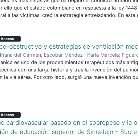
sa
encias más nefastas que ha dejado el conflicto armado int
por ello que el estado colombiano en respuesta a la ley 1448
ral a las víctimas, creó la estrategia entrelazando. En este 
el fin de «Determinar los resultados de las estrategias de
cimiento y afrontamiento de los hechos victimizantes en la
tivo; para la recolección de la información se realizó un gr
 Access
trevista semiestructurada a la entrelazadora de la UARIV. 
o-obstructivo y estrategias de ventilación mec
población de Pichilín se proyecta en la actualidad como 
driana del Carmen
;
Escobar Méndez , Karla Marcela
;
Figuero
cian algunos vacíos en cuanto a la pedagogía social ya que
cánica es uno de los procedimientos terapéuticos más anti
hila Paternina, Gladys Mercedes
 técnica con una larga historia y tras la invención del pulm
n la vía aérea. Por otro lado, surgió una nueva invención q
trategia marco el nacimiento de nuevas unidades de cuidad
índrome bronco obstructivo es un conjunto de síntomas recu
más resalta es la presencia de sibilancias difusas y tos per
el árbol bronquial. Es una enfermedad que afecta a los bron
la pared bronquial e hipersecreción de mucus que se acumul
 Access
 bronquios dificultando el paso del aire. Para ello, program
sgo cardiovascular basado en el sobrepeso y la o
generen complicaciones en los pacientes pediátricos hace 
ción de educación superior de Sincelejo – Sucre
ia.