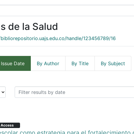
s de la Salud
//bibliorepositorio.uajs.edu.co/handle/123456789/16
 Issue Date
By Author
By Title
By Subject
ncias de la Salud by Issue Date
 Access
escolar como estrategia para el fortalecimient