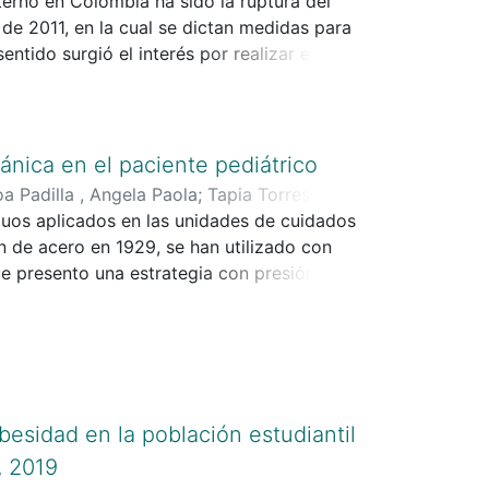
erno en Colombia ha sido la ruptura del
 de 2011, en la cual se dictan medidas para
sentido surgió el interés por realizar esta
 pedagogía social implementadas por la
 población de Pichilín Morroa». Se utilizó
upo focal con tejedores y tejedoras de la
Los resultados de esta investigación
ánica en el paciente pediátrico
una comunidad empoderada de sus procesos.
a Padilla , Angela Paola
;
Tapia Torres ,
 no hay claridad del concepto en sí.
guos aplicados en las unidades de cuidados
ón de acero en 1929, se han utilizado con
ue presento una estrategia con presión
os intensivos y nuevos parámetros
rrentes o recidivantes en el que le
sistente expresión de la disminución del
quios, se caracteriza por la inflamación y
an en el interior lo cual conlleva a
ar el ventilador a un modo ventilatorio y
besidad en la población estudiantil
efectivo el tratamiento y el tiempo de
, 2019