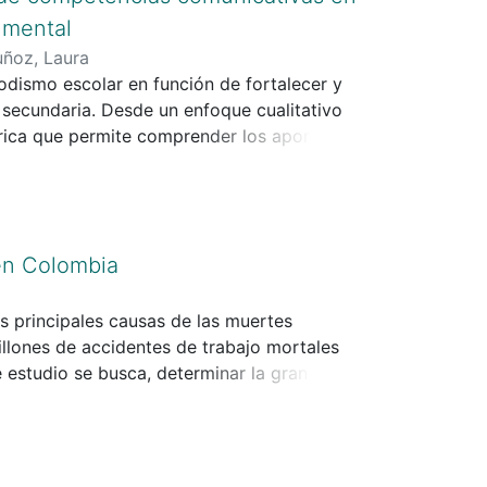
umental
ñoz, Laura
iodismo escolar en función de fortalecer y
 secundaria. Desde un enfoque cualitativo
eórica que permite comprender los aportes y
en describir, analizar y sistematizar
tencias comunicativas, mediante la
entre 2018 y 2025. Los resultados que nos
ibuye significativamente al desarrollo de
en Colombia
 oralidad y la argumentación, promoviendo la
 En conclusión, esta estrategia se consolida
s educomunicativas en el contexto escolar.
s principales causas de las muertes
illones de accidentes de trabajo mortales
 estudio se busca, determinar la gran
es del sector construcción en Colombia, a
elacionadas a este sector. Así mismo uno de
udios hechos por el Ministerio del Trabajo,
n un promedio de accidentalidad y