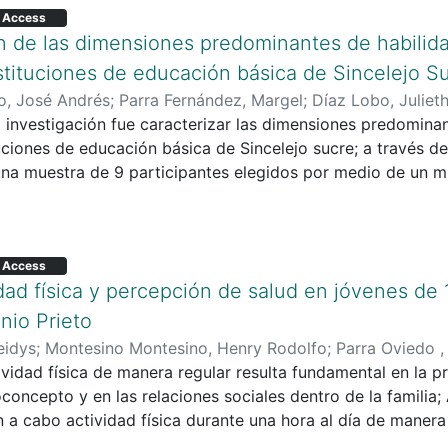
 mientras que en el sector de la construcción llega al 10
 Access
de poca vigilancia.
n de las dimensiones predominantes de habilida
ro resultado encontrado a partir de la investigación bibliog
nstituciones de educación básica de Sincelejo S
s laborales se centra en que muchas de las tareas a realiz
o, José Andrés
;
Parra Fernández, Margel
;
Díaz Lobo, Juliet
spectivos manejos de control al momento de realizar dicha
a investigación fue caracterizar las dimensiones predominan
uentan o no utilizan adecuadamente los elementos de pro
tuciones de educación básica de Sincelejo sucre; a través de
posición con los polvos, material particulado, gases, vap
una muestra de 9 participantes elegidos por medio de un mu
rar en contacto con estos, colocando así en riesgo sus vid
s aplicó de manera virtual el instrumento de evaluación per
os resultados muestran que las habilidades más implement
romedio de 84%, seguidas de las habilidades interpersonal
 Access
ales con un promedio de 77%. Se concluye que las habilida
dad física y percepción de salud en jóvenes de 1
consienten que el facultamiento y delegación, así como for
itúan a los directivos como un personal eficaz y permite l
nio Prieto
mo clima organizacional.
eidys
;
Montesino Montesino, Henry Rodolfo
;
Parra Oviedo ,
ividad física de manera regular resulta fundamental en la 
oncepto y en las relaciones sociales dentro de la familia;
 a cabo actividad física durante una hora al día de manera
osteriores de la vida, el objetivo de esta investigación es an