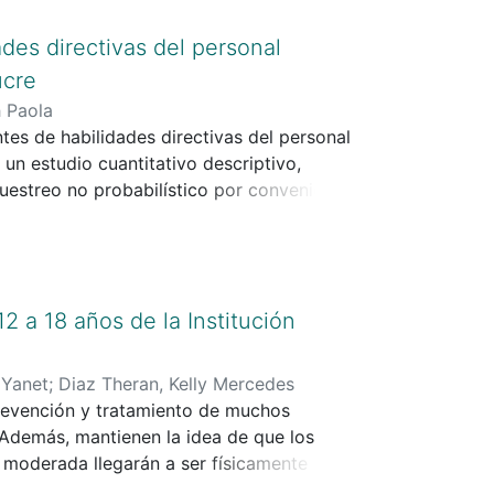
,5%. Lo que genera preocupación en este
des directivas del personal
ráfica; es que una de las causas principales
ucre
ar en el sector construcción en Colombia,
h Paola
 actividad, ya que muchos de los
tes de habilidades directivas del personal
tección personal provocando mayor
 un estudio cuantitativo descriptivo,
ores, entre otros que generan gran impacto
estreo no probabilístico por conveniencia,
as
sonal de habilidades directivas de Whetten y
adas, corresponden a las habilidades
es con un promedio de 81% y las
des grupales al ser las más desarrolladas
2 a 18 años de la Institución
mación de equipos eficaces y liderar al
a construcción de un ambiente saludable,
 Yanet
;
Diaz Theran, Kelly Mercedes
prevención y tratamiento de muchos
 Además, mantienen la idea de que los
 moderada llegarán a ser físicamente
alizar el nivel de actividad física y la